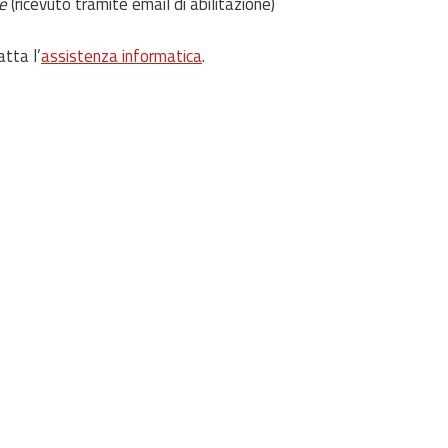
e
(ricevuto tramite email di abilitazione)
atta l’
assistenza informatica
.