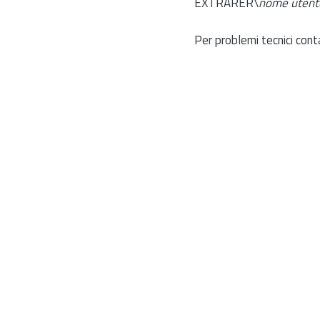
EXTRARER\
nome utent
Per problemi tecnici cont