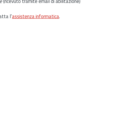
e
(ricevuto tramite email di abilitazione)
atta l’
assistenza informatica
.