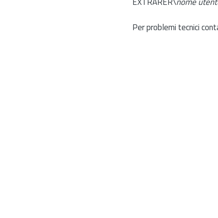
EXTRARER\
nome utent
Per problemi tecnici cont