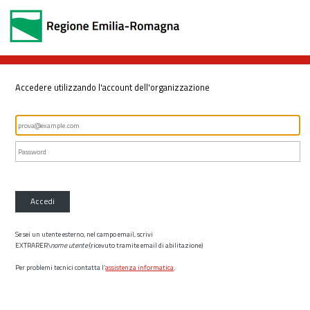
Accedere utilizzando l'account dell'organizzazione
Accedi
Se sei un utente esterno, nel campo email, scrivi
EXTRARER\
nome utente
(ricevuto tramite email di abilitazione)
Per problemi tecnici contatta l’
assistenza informatica
.