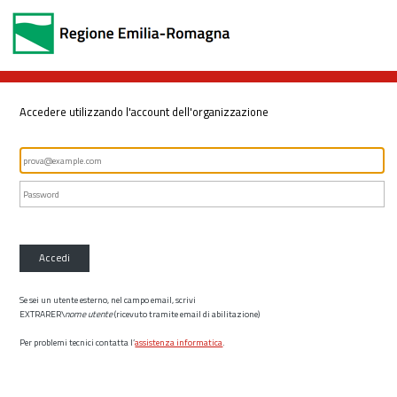
Accedere utilizzando l'account dell'organizzazione
Accedi
Se sei un utente esterno, nel campo email, scrivi
EXTRARER\
nome utente
(ricevuto tramite email di abilitazione)
Per problemi tecnici contatta l’
assistenza informatica
.