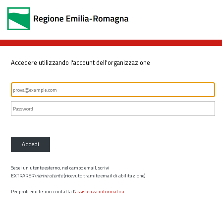
Accedere utilizzando l'account dell'organizzazione
Accedi
Se sei un utente esterno, nel campo email, scrivi
EXTRARER\
nome utente
(ricevuto tramite email di abilitazione)
Per problemi tecnici contatta l’
assistenza informatica
.