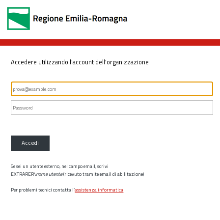
Accedere utilizzando l'account dell'organizzazione
Accedi
Se sei un utente esterno, nel campo email, scrivi
EXTRARER\
nome utente
(ricevuto tramite email di abilitazione)
Per problemi tecnici contatta l’
assistenza informatica
.