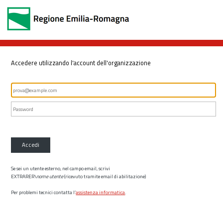
Accedere utilizzando l'account dell'organizzazione
Accedi
Se sei un utente esterno, nel campo email, scrivi
EXTRARER\
nome utente
(ricevuto tramite email di abilitazione)
Per problemi tecnici contatta l’
assistenza informatica
.