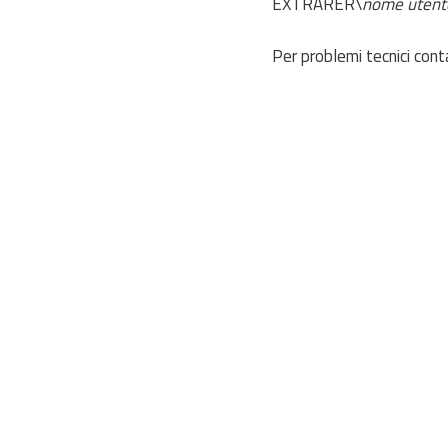
EXTRARER\
nome utent
Per problemi tecnici cont