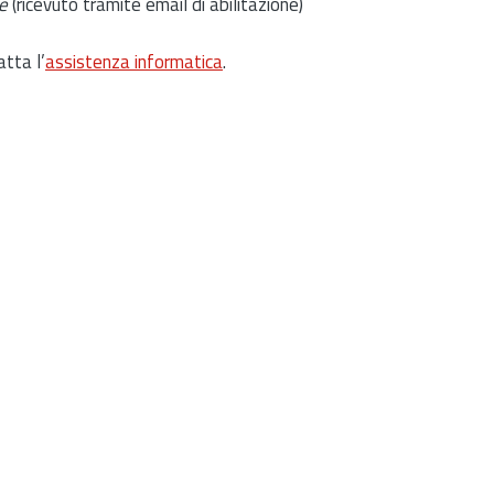
e
(ricevuto tramite email di abilitazione)
atta l’
assistenza informatica
.