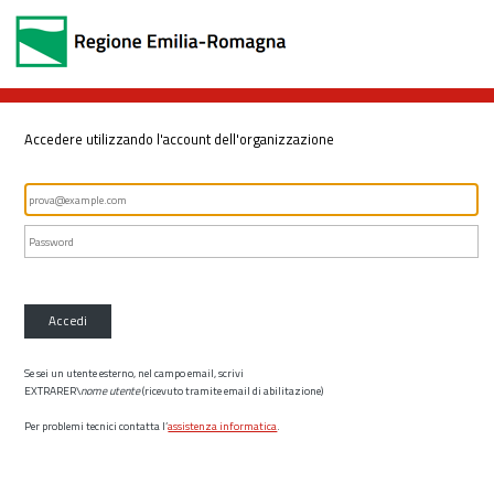
Accedere utilizzando l'account dell'organizzazione
Accedi
Se sei un utente esterno, nel campo email, scrivi
EXTRARER\
nome utente
(ricevuto tramite email di abilitazione)
Per problemi tecnici contatta l’
assistenza informatica
.