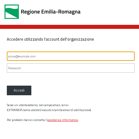
Accedere utilizzando l'account dell'organizzazione
Accedi
Se sei un utente esterno, nel campo email, scrivi
EXTRARER\
nome utente
(ricevuto tramite email di abilitazione)
Per problemi tecnici contatta l’
assistenza informatica
.