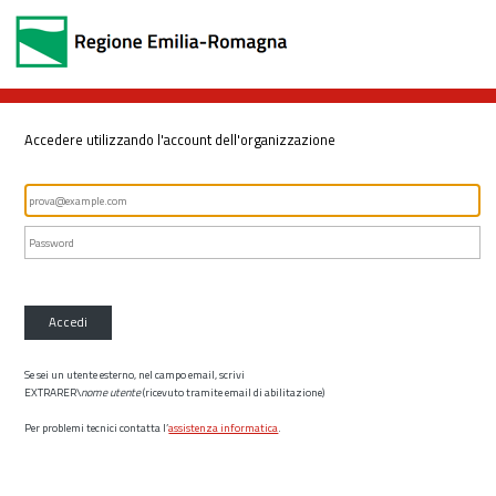
Accedere utilizzando l'account dell'organizzazione
Accedi
Se sei un utente esterno, nel campo email, scrivi
EXTRARER\
nome utente
(ricevuto tramite email di abilitazione)
Per problemi tecnici contatta l’
assistenza informatica
.