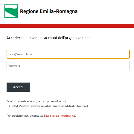
Accedere utilizzando l'account dell'organizzazione
Accedi
Se sei un utente esterno, nel campo email, scrivi
EXTRARER\
nome utente
(ricevuto tramite email di abilitazione)
Per problemi tecnici contatta l’
assistenza informatica
.