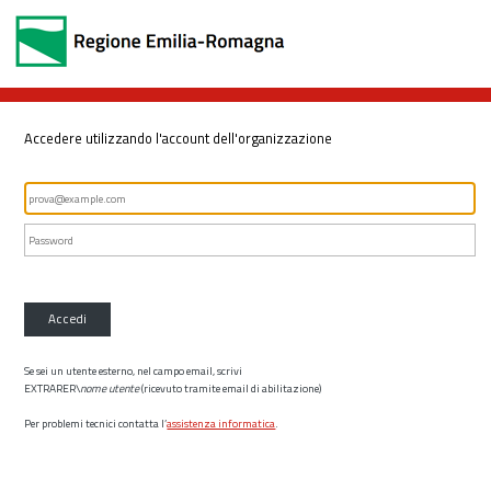
Accedere utilizzando l'account dell'organizzazione
Accedi
Se sei un utente esterno, nel campo email, scrivi
EXTRARER\
nome utente
(ricevuto tramite email di abilitazione)
Per problemi tecnici contatta l’
assistenza informatica
.