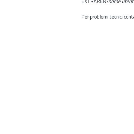
EXTRARER\
nome utent
Per problemi tecnici cont