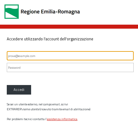
Accedere utilizzando l'account dell'organizzazione
Accedi
Se sei un utente esterno, nel campo email, scrivi
EXTRARER\
nome utente
(ricevuto tramite email di abilitazione)
Per problemi tecnici contatta l’
assistenza informatica
.