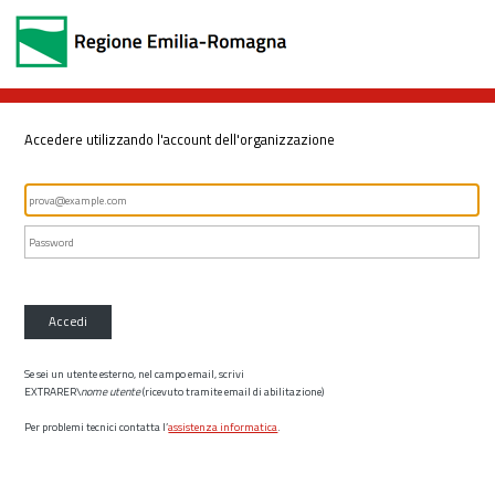
Accedere utilizzando l'account dell'organizzazione
Accedi
Se sei un utente esterno, nel campo email, scrivi
EXTRARER\
nome utente
(ricevuto tramite email di abilitazione)
Per problemi tecnici contatta l’
assistenza informatica
.