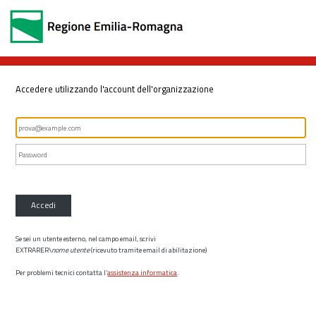
Accedere utilizzando l'account dell'organizzazione
Accedi
Se sei un utente esterno, nel campo email, scrivi
EXTRARER\
nome utente
(ricevuto tramite email di abilitazione)
Per problemi tecnici contatta l’
assistenza informatica
.