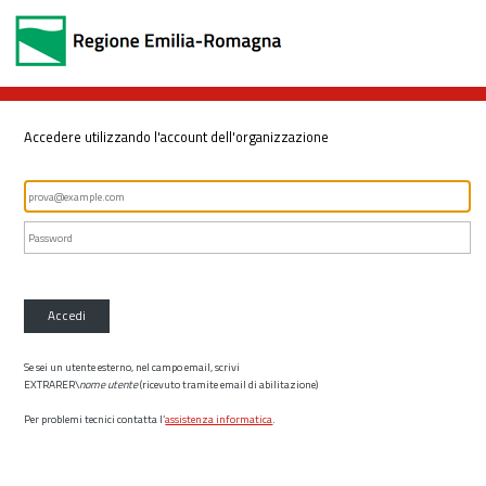
Accedere utilizzando l'account dell'organizzazione
Accedi
Se sei un utente esterno, nel campo email, scrivi
EXTRARER\
nome utente
(ricevuto tramite email di abilitazione)
Per problemi tecnici contatta l’
assistenza informatica
.