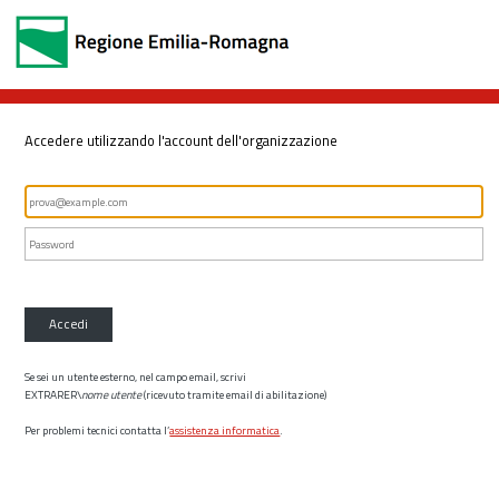
Accedere utilizzando l'account dell'organizzazione
Accedi
Se sei un utente esterno, nel campo email, scrivi
EXTRARER\
nome utente
(ricevuto tramite email di abilitazione)
Per problemi tecnici contatta l’
assistenza informatica
.