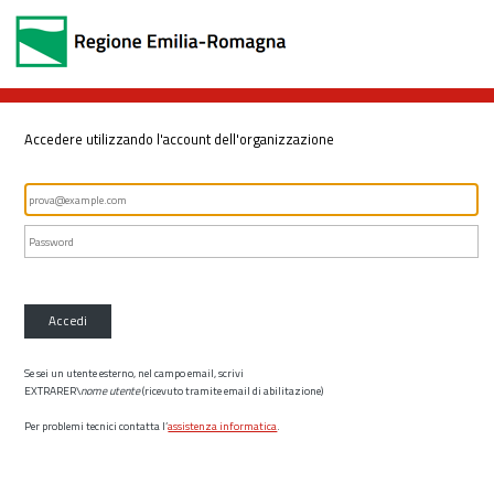
Accedere utilizzando l'account dell'organizzazione
Accedi
Se sei un utente esterno, nel campo email, scrivi
EXTRARER\
nome utente
(ricevuto tramite email di abilitazione)
Per problemi tecnici contatta l’
assistenza informatica
.