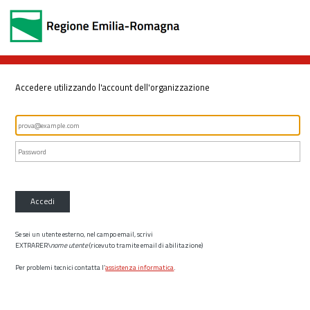
Accedere utilizzando l'account dell'organizzazione
Accedi
Se sei un utente esterno, nel campo email, scrivi
EXTRARER\
nome utente
(ricevuto tramite email di abilitazione)
Per problemi tecnici contatta l’
assistenza informatica
.