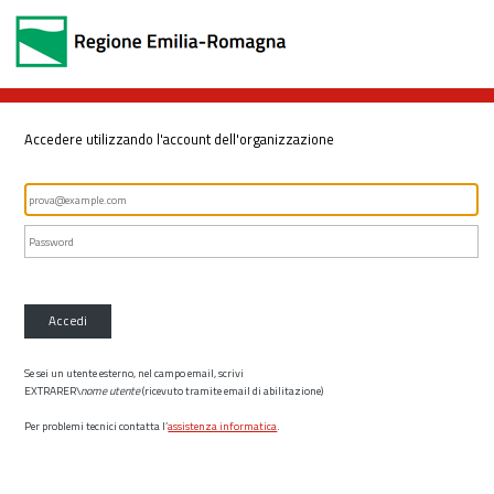
Accedere utilizzando l'account dell'organizzazione
Accedi
Se sei un utente esterno, nel campo email, scrivi
EXTRARER\
nome utente
(ricevuto tramite email di abilitazione)
Per problemi tecnici contatta l’
assistenza informatica
.