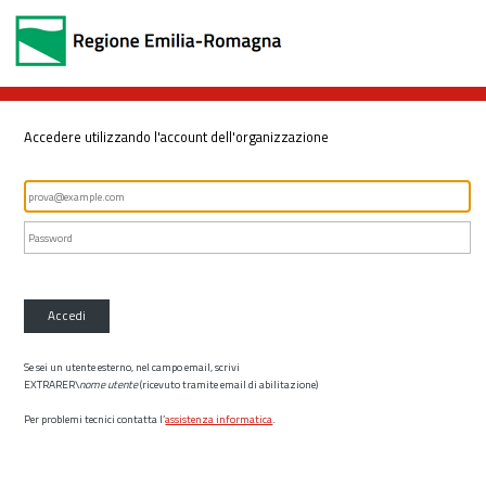
Accedere utilizzando l'account dell'organizzazione
Accedi
Se sei un utente esterno, nel campo email, scrivi
EXTRARER\
nome utente
(ricevuto tramite email di abilitazione)
Per problemi tecnici contatta l’
assistenza informatica
.