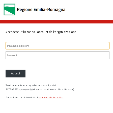
Accedere utilizzando l'account dell'organizzazione
Accedi
Se sei un utente esterno, nel campo email, scrivi
EXTRARER\
nome utente
(ricevuto tramite email di abilitazione)
Per problemi tecnici contatta l’
assistenza informatica
.