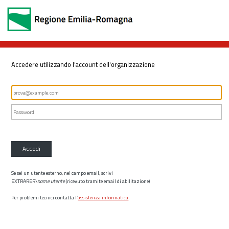
Accedere utilizzando l'account dell'organizzazione
Accedi
Se sei un utente esterno, nel campo email, scrivi
EXTRARER\
nome utente
(ricevuto tramite email di abilitazione)
Per problemi tecnici contatta l’
assistenza informatica
.