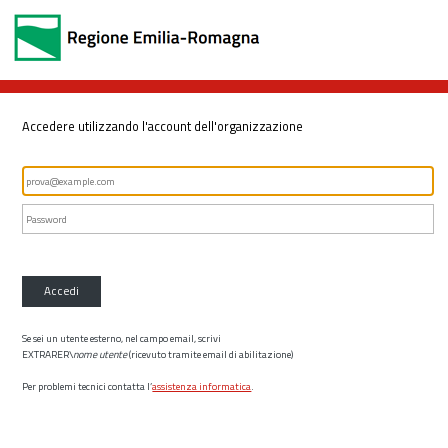
Accedere utilizzando l'account dell'organizzazione
Accedi
Se sei un utente esterno, nel campo email, scrivi
EXTRARER\
nome utente
(ricevuto tramite email di abilitazione)
Per problemi tecnici contatta l’
assistenza informatica
.