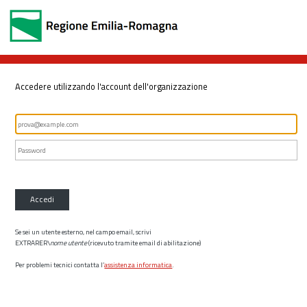
Accedere utilizzando l'account dell'organizzazione
Accedi
Se sei un utente esterno, nel campo email, scrivi
EXTRARER\
nome utente
(ricevuto tramite email di abilitazione)
Per problemi tecnici contatta l’
assistenza informatica
.