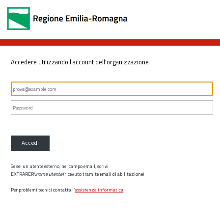
Accedere utilizzando l'account dell'organizzazione
Accedi
Se sei un utente esterno, nel campo email, scrivi
EXTRARER\
nome utente
(ricevuto tramite email di abilitazione)
Per problemi tecnici contatta l’
assistenza informatica
.