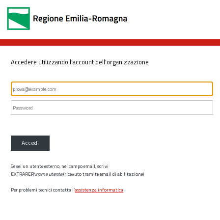
Accedere utilizzando l'account dell'organizzazione
Accedi
Se sei un utente esterno, nel campo email, scrivi
EXTRARER\
nome utente
(ricevuto tramite email di abilitazione)
Per problemi tecnici contatta l’
assistenza informatica
.