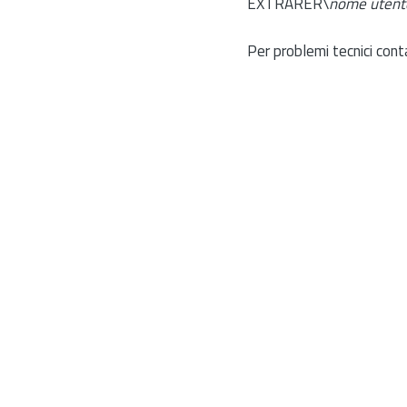
EXTRARER\
nome utent
Per problemi tecnici cont