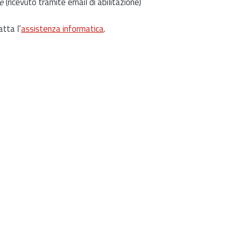
e
(ricevuto tramite email di abilitazione)
atta l’
assistenza informatica
.