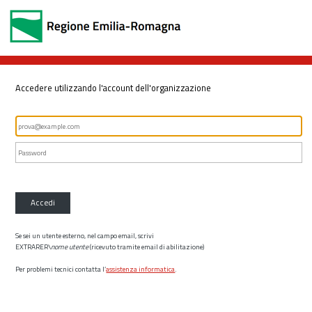
Accedere utilizzando l'account dell'organizzazione
Accedi
Se sei un utente esterno, nel campo email, scrivi
EXTRARER\
nome utente
(ricevuto tramite email di abilitazione)
Per problemi tecnici contatta l’
assistenza informatica
.