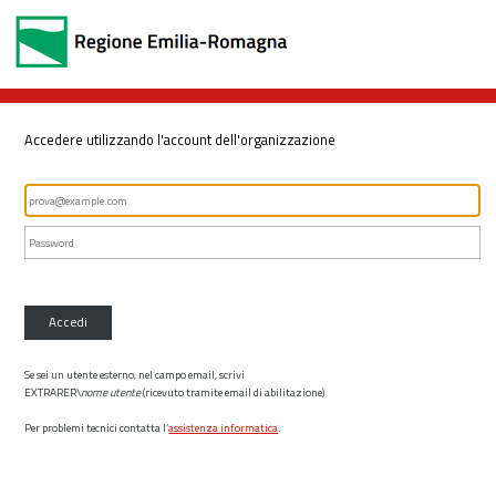
Accedere utilizzando l'account dell'organizzazione
Accedi
Se sei un utente esterno, nel campo email, scrivi
EXTRARER\
nome utente
(ricevuto tramite email di abilitazione)
Per problemi tecnici contatta l’
assistenza informatica
.