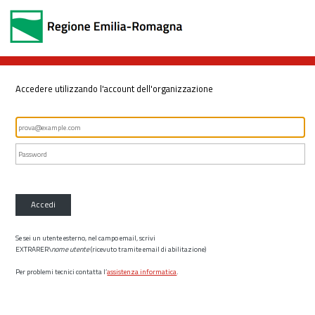
Accedere utilizzando l'account dell'organizzazione
Accedi
Se sei un utente esterno, nel campo email, scrivi
EXTRARER\
nome utente
(ricevuto tramite email di abilitazione)
Per problemi tecnici contatta l’
assistenza informatica
.