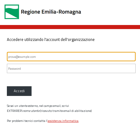
Accedere utilizzando l'account dell'organizzazione
Accedi
Se sei un utente esterno, nel campo email, scrivi
EXTRARER\
nome utente
(ricevuto tramite email di abilitazione)
Per problemi tecnici contatta l’
assistenza informatica
.