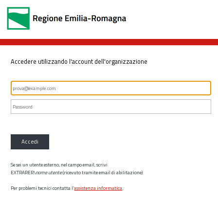
Accedere utilizzando l'account dell'organizzazione
Accedi
Se sei un utente esterno, nel campo email, scrivi
EXTRARER\
nome utente
(ricevuto tramite email di abilitazione)
Per problemi tecnici contatta l’
assistenza informatica
.