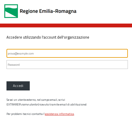
Accedere utilizzando l'account dell'organizzazione
Accedi
Se sei un utente esterno, nel campo email, scrivi
EXTRARER\
nome utente
(ricevuto tramite email di abilitazione)
Per problemi tecnici contatta l’
assistenza informatica
.