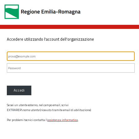
Accedere utilizzando l'account dell'organizzazione
Accedi
Se sei un utente esterno, nel campo email, scrivi
EXTRARER\
nome utente
(ricevuto tramite email di abilitazione)
Per problemi tecnici contatta l’
assistenza informatica
.