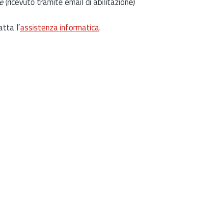
e
(ricevuto tramite email di abilitazione)
atta l’
assistenza informatica
.