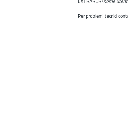
EXTRARER\
nome utent
Per problemi tecnici cont