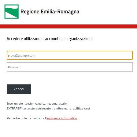
Accedere utilizzando l'account dell'organizzazione
Accedi
Se sei un utente esterno, nel campo email, scrivi
EXTRARER\
nome utente
(ricevuto tramite email di abilitazione)
Per problemi tecnici contatta l’
assistenza informatica
.