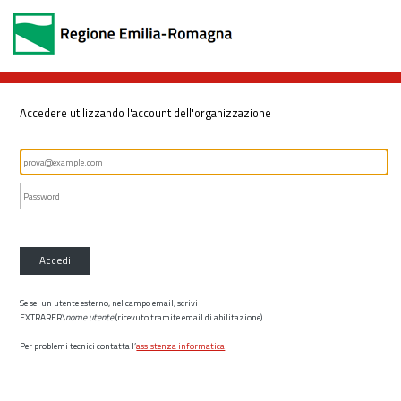
Accedere utilizzando l'account dell'organizzazione
Accedi
Se sei un utente esterno, nel campo email, scrivi
EXTRARER\
nome utente
(ricevuto tramite email di abilitazione)
Per problemi tecnici contatta l’
assistenza informatica
.