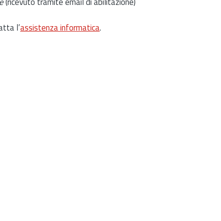
e
(ricevuto tramite email di abilitazione)
atta l’
assistenza informatica
.