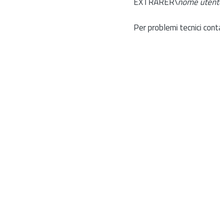
EXTRARER\
nome utent
Per problemi tecnici cont