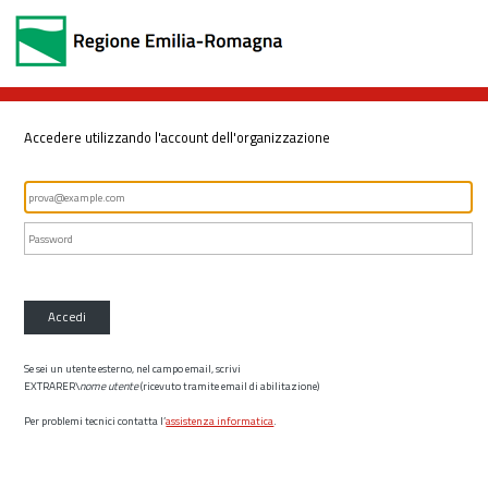
Accedere utilizzando l'account dell'organizzazione
Accedi
Se sei un utente esterno, nel campo email, scrivi
EXTRARER\
nome utente
(ricevuto tramite email di abilitazione)
Per problemi tecnici contatta l’
assistenza informatica
.