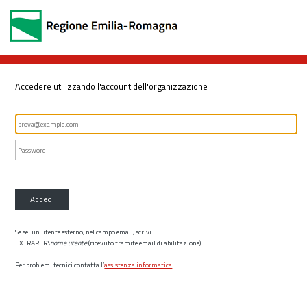
Accedere utilizzando l'account dell'organizzazione
Accedi
Se sei un utente esterno, nel campo email, scrivi
EXTRARER\
nome utente
(ricevuto tramite email di abilitazione)
Per problemi tecnici contatta l’
assistenza informatica
.