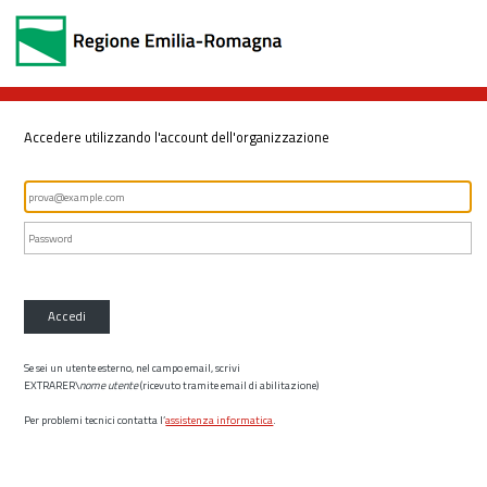
Accedere utilizzando l'account dell'organizzazione
Accedi
Se sei un utente esterno, nel campo email, scrivi
EXTRARER\
nome utente
(ricevuto tramite email di abilitazione)
Per problemi tecnici contatta l’
assistenza informatica
.