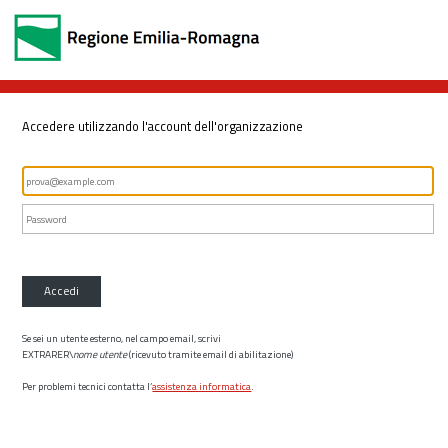
Accedere utilizzando l'account dell'organizzazione
Accedi
Se sei un utente esterno, nel campo email, scrivi
EXTRARER\
nome utente
(ricevuto tramite email di abilitazione)
Per problemi tecnici contatta l’
assistenza informatica
.