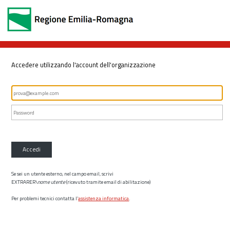
Accedere utilizzando l'account dell'organizzazione
Accedi
Se sei un utente esterno, nel campo email, scrivi
EXTRARER\
nome utente
(ricevuto tramite email di abilitazione)
Per problemi tecnici contatta l’
assistenza informatica
.