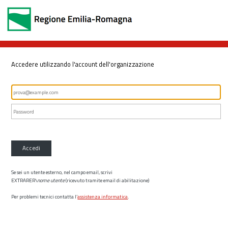
Accedere utilizzando l'account dell'organizzazione
Accedi
Se sei un utente esterno, nel campo email, scrivi
EXTRARER\
nome utente
(ricevuto tramite email di abilitazione)
Per problemi tecnici contatta l’
assistenza informatica
.