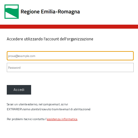
Accedere utilizzando l'account dell'organizzazione
Accedi
Se sei un utente esterno, nel campo email, scrivi
EXTRARER\
nome utente
(ricevuto tramite email di abilitazione)
Per problemi tecnici contatta l’
assistenza informatica
.