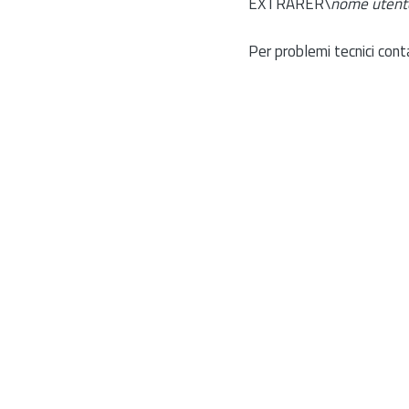
EXTRARER\
nome utent
Per problemi tecnici cont