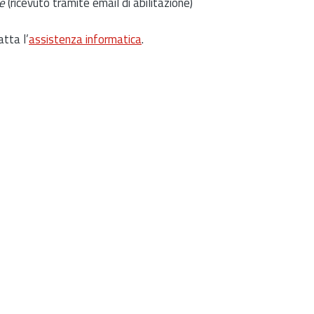
e
(ricevuto tramite email di abilitazione)
atta l’
assistenza informatica
.