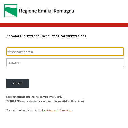
Accedere utilizzando l'account dell'organizzazione
Accedi
Se sei un utente esterno, nel campo email, scrivi
EXTRARER\
nome utente
(ricevuto tramite email di abilitazione)
Per problemi tecnici contatta l’
assistenza informatica
.